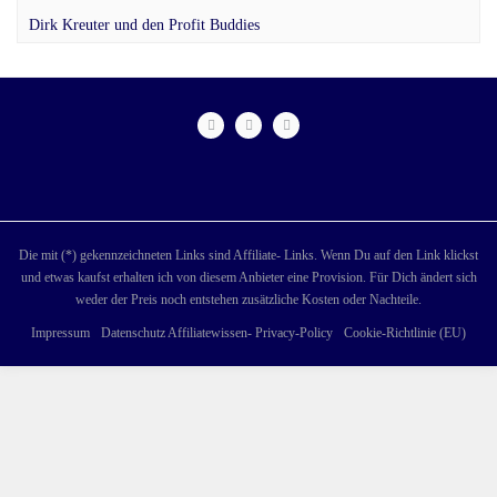
Dirk Kreuter und den Profit Buddies
Die mit (*) gekennzeichneten Links sind Affiliate- Links. Wenn Du auf den Link klickst
und etwas kaufst erhalten ich von diesem Anbieter eine Provision. Für Dich ändert sich
weder der Preis noch entstehen zusätzliche Kosten oder Nachteile.
Impressum
Datenschutz Affiliatewissen- Privacy-Policy
Cookie-Richtlinie (EU)