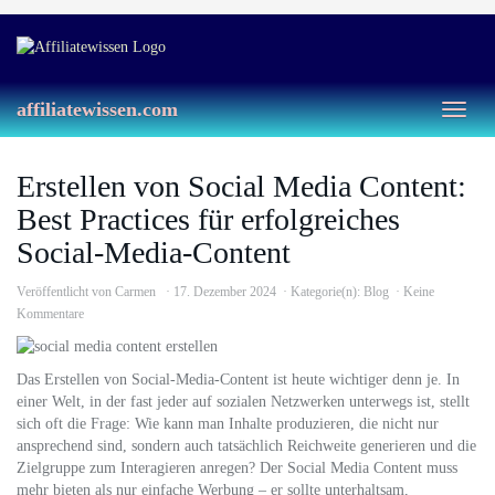
Skip
to
main
content
affiliatewissen.com
Toggl
naviga
Erstellen von Social Media Content:
Best Practices für erfolgreiches
Social-Media-Content
Veröffentlicht von
Carmen
17. Dezember 2024
Kategorie(n):
Blog
Keine
Kommentare
Das Erstellen von Social-Media-Content ist heute wichtiger denn je. In
einer Welt, in der fast jeder auf sozialen Netzwerken unterwegs ist, stellt
sich oft die Frage: Wie kann man Inhalte produzieren, die nicht nur
ansprechend sind, sondern auch tatsächlich Reichweite generieren und die
Zielgruppe zum Interagieren anregen? Der Social Media Content muss
mehr bieten als nur einfache Werbung – er sollte unterhaltsam,