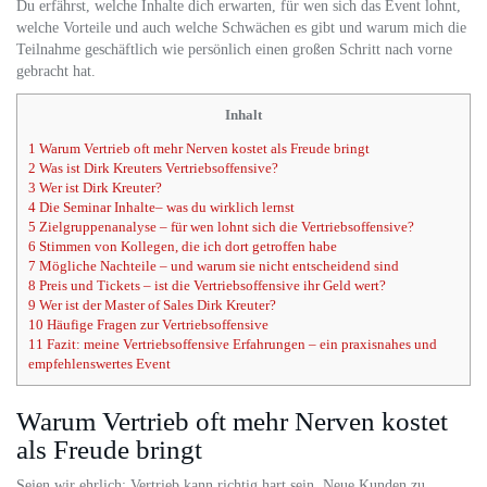
Du erfährst, welche Inhalte dich erwarten, für wen sich das Event lohnt,
welche Vorteile und auch welche Schwächen es gibt und warum mich die
Teilnahme geschäftlich wie persönlich einen großen Schritt nach vorne
gebracht hat.
Inhalt
1
Warum Vertrieb oft mehr Nerven kostet als Freude bringt
2
Was ist Dirk Kreuters Vertriebsoffensive?
3
Wer ist Dirk Kreuter?
4
Die Seminar Inhalte– was du wirklich lernst
5
Zielgruppenanalyse – für wen lohnt sich die Vertriebsoffensive?
6
Stimmen von Kollegen, die ich dort getroffen habe
7
Mögliche Nachteile – und warum sie nicht entscheidend sind
8
Preis und Tickets – ist die Vertriebsoffensive ihr Geld wert?
9
Wer ist der Master of Sales Dirk Kreuter?
10
Häufige Fragen zur Vertriebsoffensive
11
Fazit: meine Vertriebsoffensive Erfahrungen – ein praxisnahes und
empfehlenswertes Event
Warum Vertrieb oft mehr Nerven kostet
als Freude bringt
Seien wir ehrlich: Vertrieb kann richtig hart sein. Neue Kunden zu