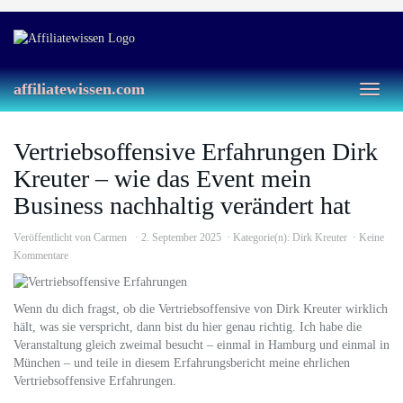
Skip
to
main
content
affiliatewissen.com
Toggl
naviga
Vertriebsoffensive Erfahrungen Dirk
Kreuter – wie das Event mein
Business nachhaltig verändert hat
Veröffentlicht von
Carmen
2. September 2025
Kategorie(n):
Dirk Kreuter
Keine
Kommentare
Wenn du dich fragst, ob die Vertriebsoffensive von Dirk Kreuter wirklich
hält, was sie verspricht, dann bist du hier genau richtig. Ich habe die
Veranstaltung gleich zweimal besucht – einmal in Hamburg und einmal in
München – und teile in diesem Erfahrungsbericht meine ehrlichen
Vertriebsoffensive Erfahrungen.