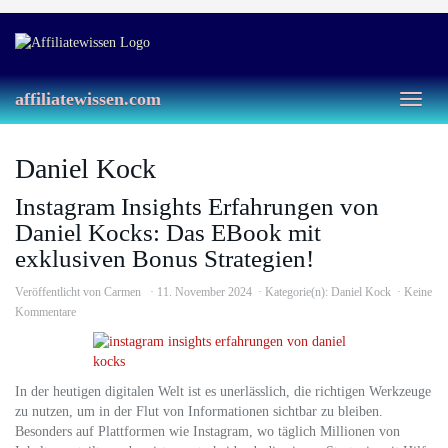
Skip
to
main
content
affiliatewissen.com
Toggl
naviga
Daniel Kock
Instagram Insights Erfahrungen von
Daniel Kocks: Das EBook mit
exklusiven Bonus Strategien!
Veröffentlicht von
Carmen
11. November 2024
Kategorie(n):
Daniel Kock
Keine
Kommentare
In der heutigen digitalen Welt ist es unerlässlich, die richtigen Werkzeuge
zu nutzen, um in der Flut von Informationen sichtbar zu bleiben.
Besonders auf Plattformen wie Instagram, wo täglich Millionen von