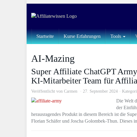
Skip
to
main
content
Startseite
Kurse Erfahrungen
Tools
AI-Mazing
Super Affiliate ChatGPT Army
KI-Mitarbeiter Team für Affili
Veröffentlicht von
Carmen
27. September 2024
Kategori
Die Welt de
der Einfüh
herausragendes Produkt in diesem Bereich ist die Sup
Florian Schäfer und Joscha Golombek-Thun. Dieses inn