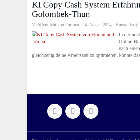
KI Copy Cash System Erfahrun
Golombek-Thun
Veröffentlicht von
Carmen
4. August 2024
Kategorie(n)
In der heut
Online-Bus
nach einem
gleichzeitig deine Arbeitszeit zu optimieren, könnte 