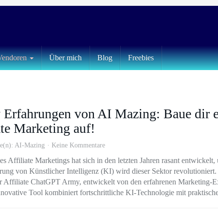
Vendoren
Über mich
Blog
Freebies
 Erfahrungen von AI Mazing: Baue dir e
ate Marketing auf!
e(n):
AI-Mazing
Keine Kommentare
s Affiliate Marketings hat sich in den letzten Jahren rasant entwickelt,
rung von Künstlicher Intelligenz (KI) wird dieser Sektor revolutioniert.
er Affiliate ChatGPT Army, entwickelt von den erfahrenen Marketing-E
ovative Tool kombiniert fortschrittliche KI-Technologie mit praktisch