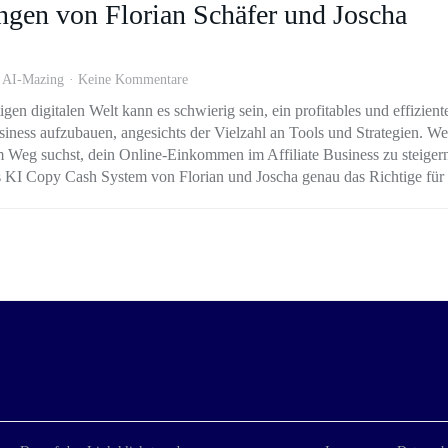
gen von Florian Schäfer und Joscha
:
AI-Mazing
Keine Kommentare
igen digitalen Welt kann es schwierig sein, ein profitables und effizient
iness aufzubauen, angesichts der Vielzahl an Tools und Strategien. W
 Weg suchst, dein Online-Einkommen im Affiliate Business zu steiger
das KI Copy Cash System von Florian und Joscha genau das Richtige für