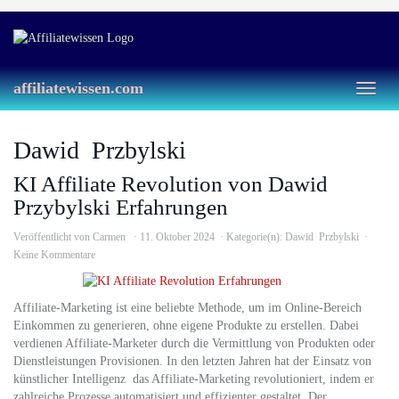
Skip
to
main
content
affiliatewissen.com
Toggl
naviga
Dawid Przbylski
KI Affiliate Revolution von Dawid
Przybylski Erfahrungen
Veröffentlicht von
Carmen
11. Oktober 2024
Kategorie(n):
Dawid Przbylski
Keine Kommentare
Affiliate-Marketing ist eine beliebte Methode, um im Online-Bereich
Einkommen zu generieren, ohne eigene Produkte zu erstellen. Dabei
verdienen Affiliate-Marketer durch die Vermittlung von Produkten oder
Dienstleistungen Provisionen. In den letzten Jahren hat der Einsatz von
künstlicher Intelligenz das Affiliate-Marketing revolutioniert, indem er
zahlreiche Prozesse automatisiert und effizienter gestaltet. Der