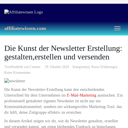
Skip
to
main
content
affiliatewissen.com
Toggl
naviga
Die Kunst der Newsletter Erstellung:
gestalten,erstellen und versenden
Veröffentlicht von
Carmen
29. Oktober 2024
Kategorie(n):
Kurse Erfahrungen
Keine Kommentare
Die Kunst der Newsletter-Erstellung kann den entscheidenden
Unterschied für dein Unternehmen im
E-Mail-Marketing
ausmachen. Ein
professionell gestalteter eigenen Newsletter ist nicht nur ein
Kommunikationsmittel, sondern ein wirkungsvolles Marketing-Tool, das
dir hilft, deine Zielgruppe effektiv zu erreichen.
In diesem Artikel zeigen wir dir, wie du Newsletter gestalten, erstellen
und versenden kannst, um einen bleibenden Eindruck zu hinterlassen.