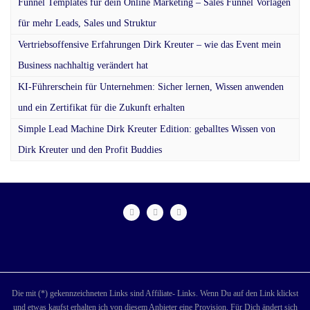
Funnel Templates für dein Online Marketing – Sales Funnel Vorlagen
für mehr Leads, Sales und Struktur
Vertriebsoffensive Erfahrungen Dirk Kreuter – wie das Event mein
Business nachhaltig verändert hat
KI-Führerschein für Unternehmen: Sicher lernen, Wissen anwenden
und ein Zertifikat für die Zukunft erhalten
Simple Lead Machine Dirk Kreuter Edition: geballtes Wissen von
Dirk Kreuter und den Profit Buddies
Die mit (*) gekennzeichneten Links sind Affiliate- Links. Wenn Du auf den Link klickst
und etwas kaufst erhalten ich von diesem Anbieter eine Provision. Für Dich ändert sich