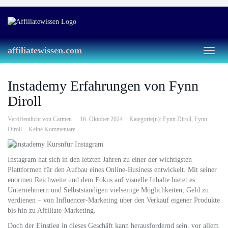
Skip
to
main
content
affiliatewissen.com
Toggl
naviga
Instademy Erfahrungen von Fynn
Diroll
Veröffentlicht von
Carmen
16. Oktober 2024
Kategorie(n):
Fynn Diroll
,
Fynn
Diroll
Keine Kommentare
Instagram hat sich in den letzten Jahren zu einer der wichtigsten
Plattformen für den Aufbau eines Online-Business entwickelt. Mit seiner
enormen Reichweite und dem Fokus auf visuelle Inhalte bietet es
Unternehmern und Selbstständigen vielseitige Möglichkeiten, Geld zu
verdienen – von Influencer-Marketing über den Verkauf eigener Produkte
bis hin zu Affiliate-Marketing.
Doch der Einstieg in dieses Geschäft kann herausfordernd sein, vor allem