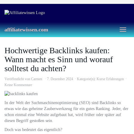
Skip
to
main
content
affiliatewissen.com
Toggl
naviga
Hochwertige Backlinks kaufen:
Wann macht es Sinn und worauf
solltest du achten?
Veröffentlicht von
Carmen
7. Dezember 2024
Kategorie(n):
Kurse Erfahrungen
Keine Kommentare
In der Welt der Suchmaschinenoptimierung (SEO) sind Backlinks so
etwas wie das geheime Zauberwerkzeug für ein gutes Ranking. Jeder, der
schon einmal eine Website aufgebaut hat, wird früher oder später auf
diesen Begriff gestoßen sein.
Doch was bedeutet das eigentlich?