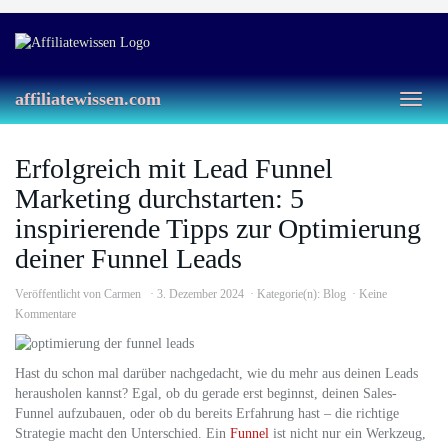
Skip
to
main
content
affiliatewissen.com
Toggl
naviga
Erfolgreich mit Lead Funnel
Marketing durchstarten: 5
inspirierende Tipps zur Optimierung
deiner Funnel Leads
Veröffentlicht von
Carmen
3. Dezember 2024
Kategorie(n):
Blog
Keine
Kommentare
Hast du schon mal darüber nachgedacht, wie du mehr aus deinen Leads
herausholen kannst? Egal, ob du gerade erst beginnst, deinen Sales-
Funnel aufzubauen, oder ob du bereits Erfahrung hast – die richtige
Strategie macht den Unterschied. Ein
Funnel
ist nicht nur ein Werkzeug,