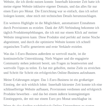
Website, die ich direkt nutzen konnte. Innerhalb kürzester Zeit hatte ich
meine eigene Website inklusive eigener Domain, und das alles für nur
einen Euro pro Monat. Die Einrichtung war so einfach, dass ich sofort
loslegen konnte, ohne mich mit technischen Details herumzuschlagen.
Ein weiteres Highlight ist die Möglichkeit, automatisiert Einnahmen
durch Provisionen zu erzielen. Dank der API-Verbindung bekomme ich
täglich Produktempfehlungen, die ich mit nur einem Klick auf meiner
Website integrieren kann. Diese Produkte sind perfekt auf meine Nische
abgestimmt, und durch die optimierte Website konnte ich schnell
organischen Traffic generieren und erste Verkäufe erzielen.
Was das 1-Euro-Business außerdem so wertvoll macht, ist die
kontinuierliche Unterstützung. Niels Wagner und die engagierte
Community stehen jederzeit bereit, um Fragen zu beantworten und
wertvolle Tipps zu teilen. Es hat mir geholfen, meine Ziele zu erreichen
und Schritt für Schritt ein erfolgreiches Online-Business aufzubauen.
Meine Erfahrungen zeigen: Das 1-Euro-Business ist ein großartiger
Einstieg, der sich wirklich lohnt. Innerhalb kürzester Zeit konnte ich eine
schlüsselfertige Website aufbauen, Provisionen verdienen und erfolgreich
Produkte bewerben – und das bei einem äußerst kostengünstigen
Einstiegspreis, der mit nur einem Euro pro Monat unschlagbar ist.
Wenn du also darüber nachdenkstals Online-Unternehmer zu starten,