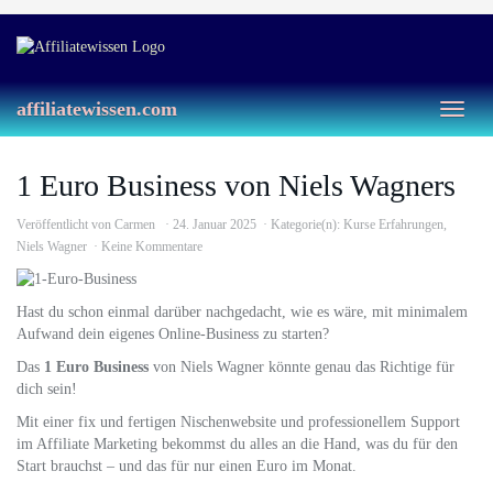
Skip
to
main
content
affiliatewissen.com
Toggl
naviga
1 Euro Business von Niels Wagners
Veröffentlicht von
Carmen
24. Januar 2025
Kategorie(n):
Kurse Erfahrungen
,
Niels Wagner
Keine Kommentare
Hast du schon einmal darüber nachgedacht, wie es wäre, mit minimalem
Aufwand dein eigenes Online-Business zu starten?
Das
1 Euro Business
von Niels Wagner könnte genau das Richtige für
dich sein!
Mit einer fix und fertigen Nischenwebsite und professionellem Support
im Affiliate Marketing bekommst du alles an die Hand, was du für den
Start brauchst – und das für nur einen Euro im Monat.